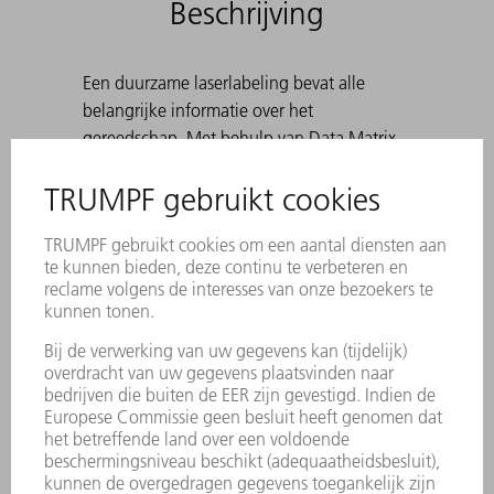
Beschrijving
Een duurzame laserlabeling bevat alle
belangrijke informatie over het
gereedschap. Met behulp van Data Matrix
Code kan elk stuk gereedschap eenduidig
worden geïdentificeerd. De werkbereiken
zijn lasergehard. • Voor hoeken van 30° tot
180°, alsook bij het voorbuigen ten
behoeve van felsen. Standaard: H 100, H
150, smalle uitvoering en uitvoering met
radius 3 Bij het maken van scherpe
buigingen met 30°-matrijzen kan het
voorkomen dat de gebogen plaat in de
matrijs komt vast te zitten. TRUMPF-
uitwerphulpen lossen dit probleem op.