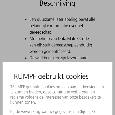
Beschrijving
Een duurzame laserlabeling bevat alle
belangrijke informatie over het
gereedschap.
Met behulp van Data Matrix Code
kan elk stuk gereedschap eenduidig
worden geïdentificeerd.
De werkbereiken zijn lasergehard.
Voor hoeken van 30° tot 180°, alsook
bij het voorbuigen ten behoeve van
felsen.
Standaard: H 100, H 150, smalle
uitvoering en uitvoering met radius 3
Bij het maken van scherpe buigingen
met 30°-matrijzen kan het voorkomen
dat de gebogen plaat in de matrijs