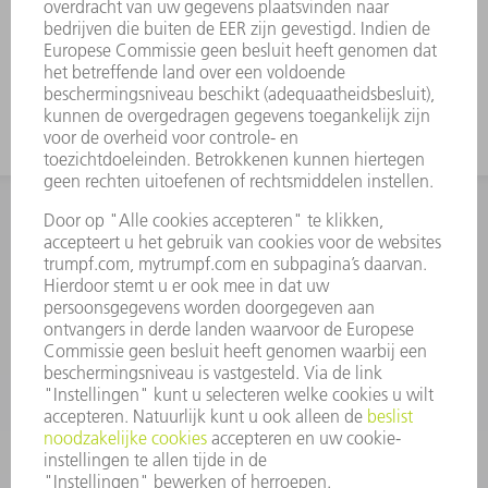
komt vast te zitten. TRUMPF-
uitwerphulpen lossen dit probleem
op.
INFORMATIE
Veel gestelde vragen
Algemene voorwaarden
CONTACT
+31 88 4002 400
Ma. - vr. 8.00 - 17.00 uur
onderdelen.tnl@de.trumpf.com