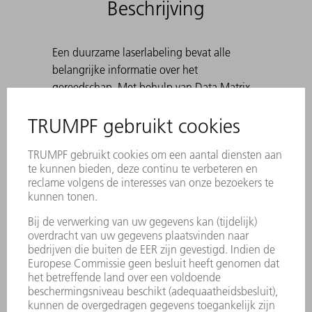
Beschrijving
Een duurzame laserlabeling bevat alle
belangrijke informatie over het
gereedschap. Met behulp van Data Matrix
Code kan elk stuk gereedschap eenduidig
worden geïdentificeerd. De werkbereiken
zijn lasergehard. Voor hoeken van 30° tot
180°, alsook bij het voorbuigen ten
behoeve van felsen. Standaard: H 100, H
150, smalle uitvoering en uitvoering met
radius 3 Bij het maken van scherpe
buigingen met 30°-matrijzen kan het
voorkomen dat de gebogen plaat in de
matrijs komt vast te zitten. TRUMPF-
uitwerphulpen lossen dit probleem op.