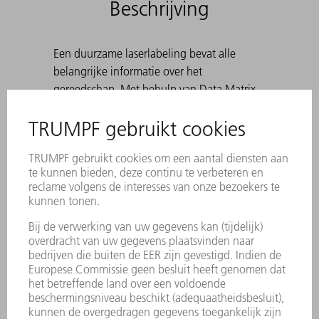
Beschrijving
Een duurzame laserlabeling bevat alle
belangrijke informatie over het
gereedschap. Met behulp van Data Matrix
Code kan elk stuk gereedschap eenduidig
worden geïdentificeerd. De werkbereiken
zijn lasergehard. Voor hoeken van 30° tot
180°, alsook bij het voorbuigen ten
behoeve van felsen. Standaard: H 100, H
150, smalle uitvoering en uitvoering met
radius 3 Bij het maken van scherpe
buigingen met 30°-matrijzen kan het
voorkomen dat de gebogen plaat in de
matrijs komt vast te zitten. TRUMPF-
uitwerphulpen lossen dit probleem op.