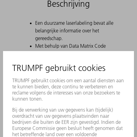
Beschrijving
Een duurzame laserlabeling bevat alle
belangrijke informatie over het
gereedschap.
Met behulp van Data Matrix Code
kan elk stuk gereedschap eenduidig
worden geïdentificeerd.
De werkbereiken zijn lasergehard.
Geschikt voor matrijsbuigen en
vrijbuigen
Met een set kunt u 4, 6, 8 of 10 mm
afzettingen met 90° naar 90°
(matrijsbuigprocedé) of in het
vrijbuigprocedé verschillende
afzettingen en hoeken > 90°
bereiken.