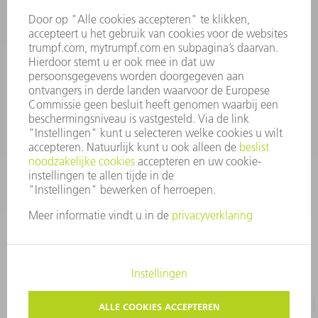
INFORMATIE
Veel gestelde vragen
Algemene voorwaarden
CONTACT
+31 88 4002 400
Ma. - vr. 8.00 - 17.00 uur
onderdelen.tnl@de.trumpf.com
IMPRESSUM
GEGEVENSBESCHERMING
COPYRIGHT EN LOGO