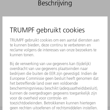
Beschrijving
Inzetstuk voor OW209/S
Geschikt voor doordrukken.
Een duurzame laserlabeling bevat alle
belangrijke informatie over het
gereedschap.
Met behulp van Data Matrix Code
kan elk stuk gereedschap eenduidig
worden geïdentificeerd.
De werkbereiken zijn lasergehard.
Gereedschapswijzigingen zijn op
verzoek verkrijgbaar.