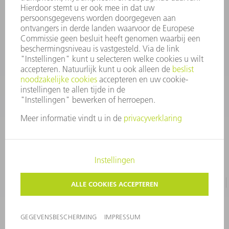
Algemene voorwaarden
CONTACT
+31 88 4002 400
Ma. - vr. 8.00 - 17.00 uur
onderdelen.tnl@de.trumpf.com
IMPRESSUM
GEGEVENSBESCHERMING
COPYRIGHT EN LOGO
GEBRUIKSVOORWAARDEN
©
2026
TRUMPF