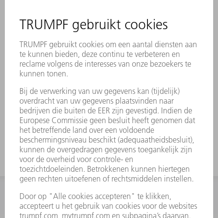
Beschrijving
Geschikt voor OW308/K en OW308/S
De werkbereiken zijn gehard.
Gereedschapswijzigingen zijn op
verzoek verkrijgbaar.
INFORMATIE
Veel gestelde vragen