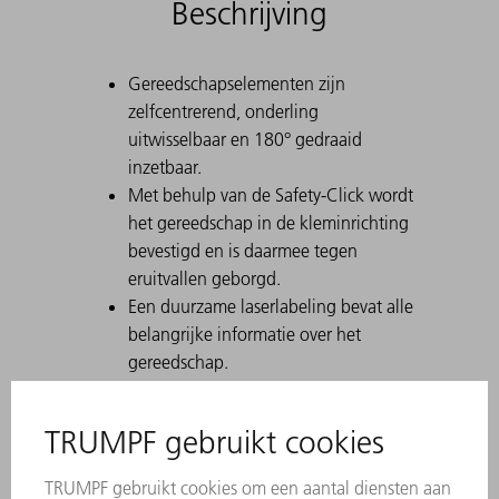
Beschrijving
Gereedschapselementen zijn
zelfcentrerend, onderling
uitwisselbaar en 180° gedraaid
inzetbaar.
Met behulp van de Safety-Click wordt
het gereedschap in de kleminrichting
bevestigd en is daarmee tegen
eruitvallen geborgd.
Een duurzame laserlabeling bevat alle
belangrijke informatie over het
gereedschap.
Met behulp van Data Matrix Code
kan elk stuk gereedschap eenduidig
worden geïdentificeerd.
De werkbereiken zijn lasergehard.