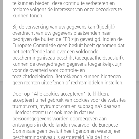
Gereedschapswijzigingen zijn op
verzoek verkrijgbaar.
Eenvoudig verschuiven van zware en
gelede gereedschappen via
ComfortSlide
Dankzij een grote buiging speciaal
geschikt voor U-delen
INFORMATIE
Veel gestelde vragen
Algemene voorwaarden
CONTACT
+31 88 4002 400
Ma. - vr. 8.00 - 17.00 uur