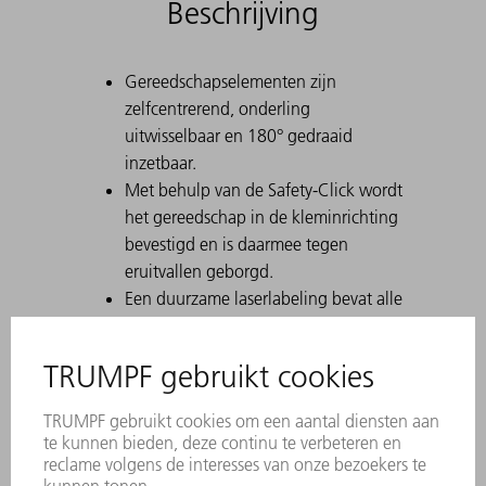
Beschrijving
Gereedschapselementen zijn
zelfcentrerend, onderling
uitwisselbaar en 180° gedraaid
inzetbaar.
Met behulp van de Safety-Click wordt
het gereedschap in de kleminrichting
bevestigd en is daarmee tegen
eruitvallen geborgd.
Een duurzame laserlabeling bevat alle
belangrijke informatie over het
gereedschap.
Met behulp van Data Matrix Code
kan elk stuk gereedschap eenduidig
worden geïdentificeerd.
De werkbereiken zijn lasergehard.