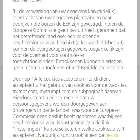
Gereedschapswijzigingen zijn op
verzoek verkrijgbaar.
Ook geschikt voor felsen met FEV
Voor hoge nesting gebruikt u het
gereedschap met grote werkhoogte
INFORMATIE
Veel gestelde vragen
Algemene voorwaarden
CONTACT
+31 88 4002 400
Ma. - vr. 8.00 - 17.00 uur
onderdelen.tnl@de.trumpf.com