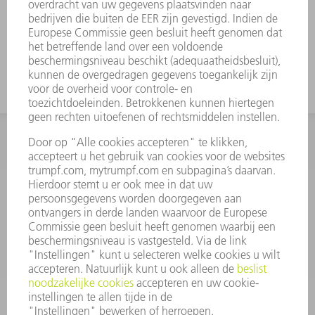
Gereedschapswijzigingen zijn op
verzoek verkrijgbaar.
Ook geschikt voor felsen met FEV
INFORMATIE
Veel gestelde vragen
Algemene voorwaarden
CONTACT
+31 88 4002 400
Ma. - vr. 8.00 - 17.00 uur
onderdelen.tnl@de.trumpf.com