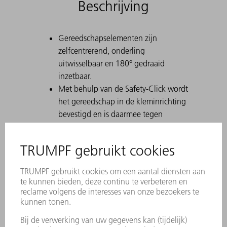
Beschrijving
Gereedschapselementen zijn
zelfcentrerend, onderling
uitwisselbaar en 180° gedraaid
inzetbaar.
Met behulp van de Safety-Click wordt
het gereedschap in de kleminrichting
bevestigd en is daarmee tegen
eruitvallen geborgd.
Een duurzame laserlabeling bevat alle
belangrijke informatie over het
gereedschap.
Met behulp van Data Matrix Code
kan elk stuk gereedschap eenduidig
worden geïdentificeerd.
De werkbereiken zijn lasergehard.