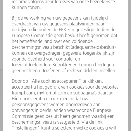
Gereedschapswijzigingen zijn op
verzoek verkrijgbaar.
Dankzij de hoge belastbaarheid ook
geschikt voor dikkere platen.
Voor hoge nesting gebruikt u het
gereedschap met grote werkhoogte.
INFORMATIE
Veel gestelde vragen
Algemene voorwaarden
CONTACT
+31 88 4002 400
Ma. - vr. 8.00 - 17.00 uur
onderdelen.tnl@de.trumpf.com