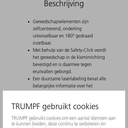
Beschrijving
Gereedschapselementen zijn
zelfcentrerend, onderling
uitwisselbaar en 180° gedraaid
inzetbaar.
Met behulp van de Safety-Click wordt
het gereedschap in de kleminrichting
bevestigd en is daarmee tegen
eruitvallen geborgd.
Een duurzame laserlabeling bevat alle
belangrijke informatie over het
gereedschap.
Met behulp van Data Matrix Code
kan elk stuk gereedschap eenduidig
worden geïdentificeerd.
De werkbereiken zijn lasergehard.