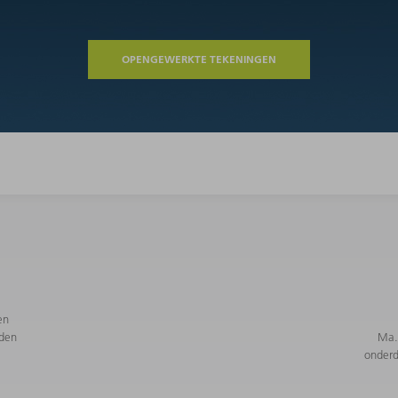
OPENGEWERKTE TEKENINGEN
en
den
Ma. 
onderd