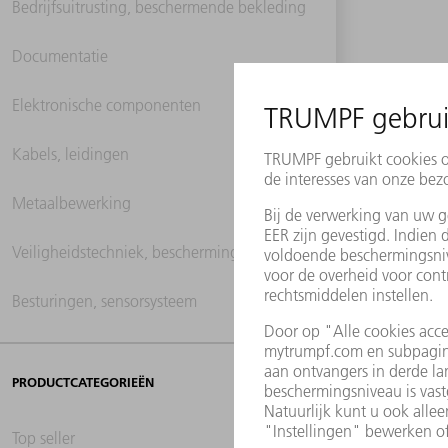
Bedrijfsuitrusting, beschermende bekleding
Documentatie
Elektronische componenten
Kabels, leidingen
Metaalbewerking
Veiligheidstechniek, beschermingstechniek
Besturingen, sensorsysteem
PRODUCTCATEGORIEËN
Top seller