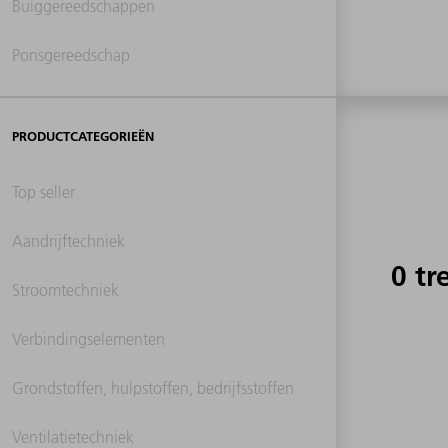
Buiggereedschappen
Ponsgereedschap
PRODUCTCATEGORIEËN
Top seller
Aandrijftechniek
0 tr
Stroomtechniek
Verbindingselementen
Grondstoffen, hulpstoffen, bedrijfsstoffen
Ventilatietechniek