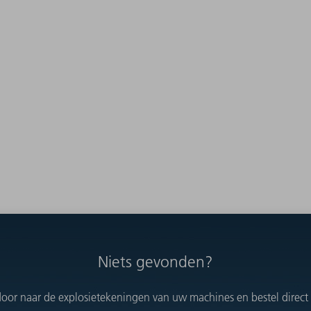
Niets gevonden?
oor naar de explosietekeningen van uw machines en bestel direct h