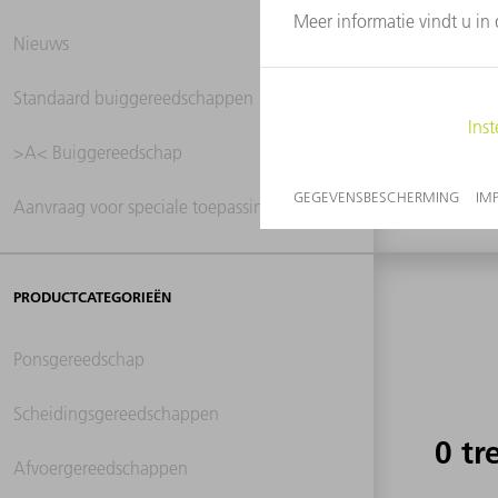
Nieuws
0 tr
Standaard buiggereedschappen
>A< Buiggereedschap
Aanvraag voor speciale toepassingen
PRODUCTCATEGORIEËN
Ponsgereedschap
Scheidingsgereedschappen
0 tr
Afvoergereedschappen