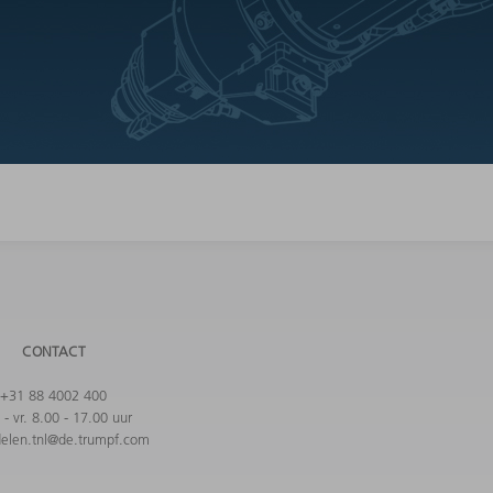
CONTACT
+31 88 4002 400
- vr. 8.00 - 17.00 uur
elen.tnl@de.trumpf.com