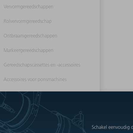
Vervormgereedschappen
Rolvervormgereedschap
Ontbraamgereedschappen
Markeergereedschappen
Gereedschapscassettes en -accessoires
Accessoires voor ponsmachines
Schakel eenvoudig d