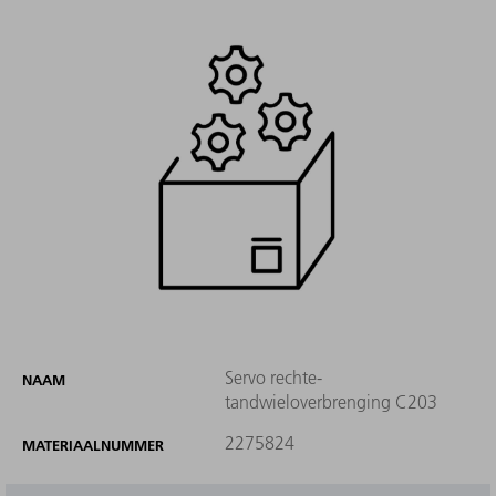
Servo rechte-
NAAM
tandwieloverbrenging C203
2275824
MATERIAALNUMMER