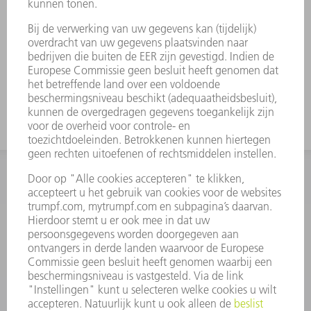
INFORMATIE
Veel gestelde vragen
Algemene voorwaarden
CONTACT
+31 88 4002 400
Ma. - vr. 8.00 - 17.00 uur
onderdelen.tnl@de.trumpf.com