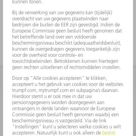
INFORMATIE
Veel gestelde vragen
Algemene voorwaarden
CONTACT
+31 88 4002 400
Ma. - vr. 8.00 - 17.00 uur
onderdelen.tnl@de.trumpf.com