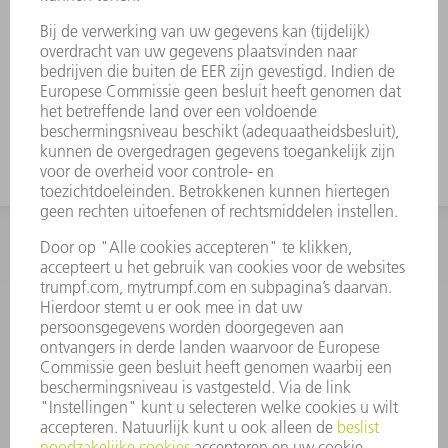
INFORMATIE
Veel gestelde vragen
Algemene voorwaarden
CONTACT
+31 88 4002 400
Ma. - vr. 8.00 - 17.00 uur
onderdelen.tnl@de.trumpf.com