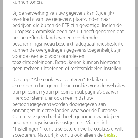
INFORMATIE
Veel gestelde vragen
Algemene voorwaarden
CONTACT
+31 88 4002 400
Ma. - vr. 8.00 - 17.00 uur
onderdelen.tnl@de.trumpf.com