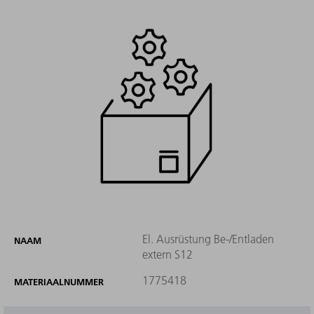
El. Ausrüstung Be-/Entladen
NAAM
extern S12
1775418
MATERIAALNUMMER