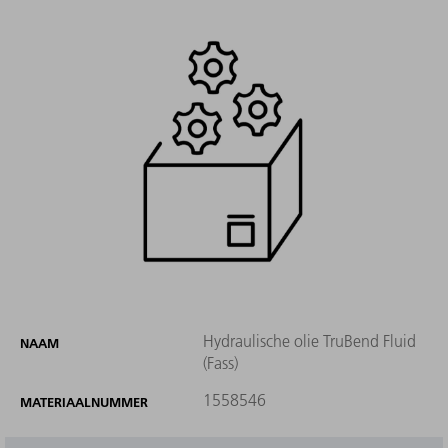
Hydraulische olie TruBend Fluid
NAAM
(Fass)
1558546
MATERIAALNUMMER