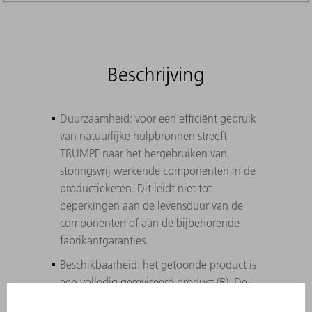
Beschrijving
Duurzaamheid: voor een efficiënt gebruik
van natuurlijke hulpbronnen streeft
TRUMPF naar het hergebruiken van
storingsvrij werkende componenten in de
productieketen. Dit leidt niet tot
beperkingen aan de levensduur van de
componenten of aan de bijbehorende
fabrikantgaranties.
Beschikbaarheid: het getoonde product is
een volledig gereviseerd product (R). De
magazijn-voorraad is afhankelijk van