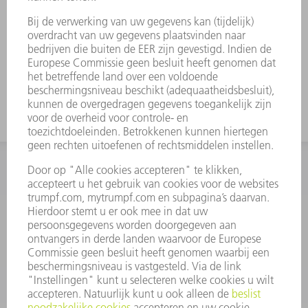
INFORMATIE
Veel gestelde vragen
Algemene voorwaarden
CONTACT
+31 88 4002 400
Ma. - vr. 8.00 - 17.00 uur
onderdelen.tnl@de.trumpf.com