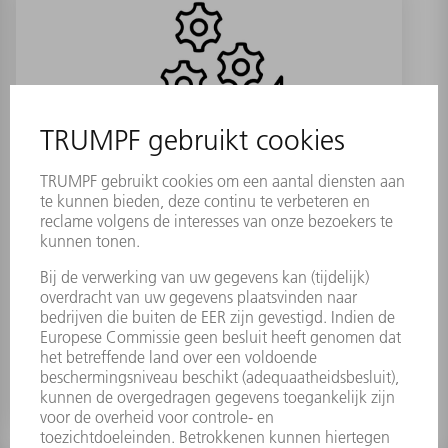
PFO 20-2 Post-Objektiv
Materiaalnummer:
2006915