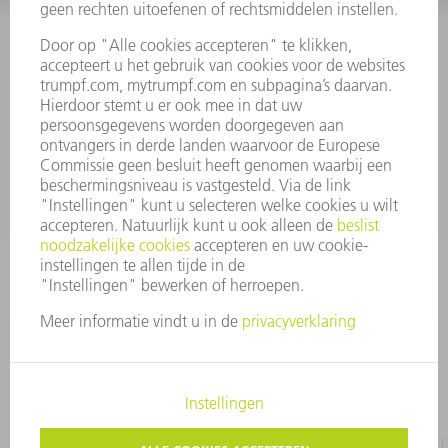
INFORMATIE
Veel gestelde vragen
Algemene voorwaarden
CONTACT
+31 88 4002 400
Ma. - vr. 8.00 - 17.00 uur
onderdelen.tnl@de.trumpf.com
IMPRESSUM
GEGEVENSBESCHERMING
COPYRIGHT EN LOGO