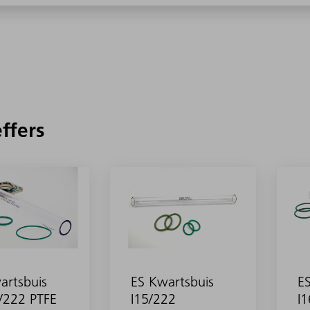
effers
artsbuis
ES Kwartsbuis
ES
/222 PTFE
I15/222
I