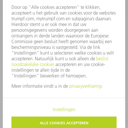
INFORMATIE
Veel gestelde vragen
Algemene voorwaarden
CONTACT
+31 88 4002 400
Ma. - vr. 8.00 - 17.00 uur
onderdelen.tnl@de.trumpf.com
IMPRESSUM
GEGEVENSBESCHERMING
COPYRIGHT EN LOGO