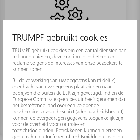
Bowdenkabel
Materiaalnummer:
0380356