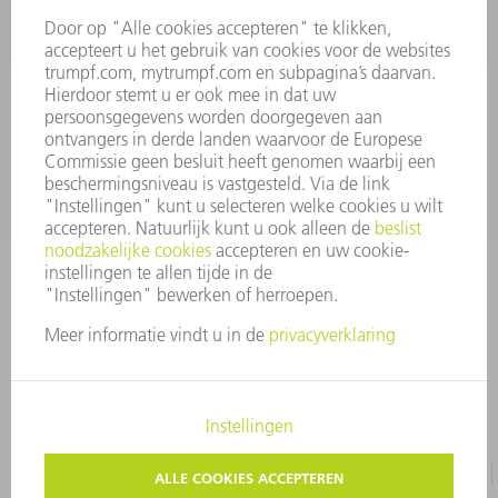
INFORMATIE
Veel gestelde vragen
Algemene voorwaarden
CONTACT
+31 88 4002 400
Ma. - vr. 8.00 - 17.00 uur
onderdelen.tnl@de.trumpf.com
IMPRESSUM
GEGEVENSBESCHERMING
COPYRIGHT EN LOGO