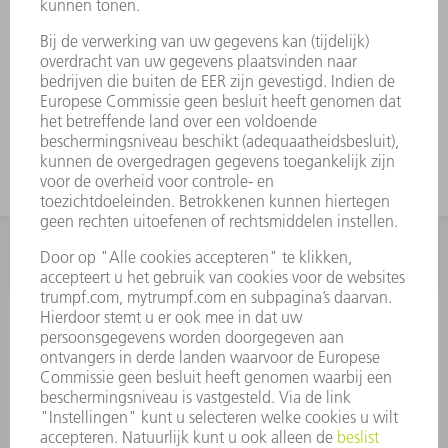
INFORMATIE
Veel gestelde vragen
Algemene voorwaarden
CONTACT
+31 88 4002 400
Ma. - vr. 8.00 - 17.00 uur
onderdelen.tnl@de.trumpf.com