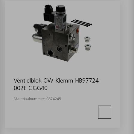
Ventielblok OW-Klemm HB97724-
002E GGG40
Materiaalnummer:
0874245