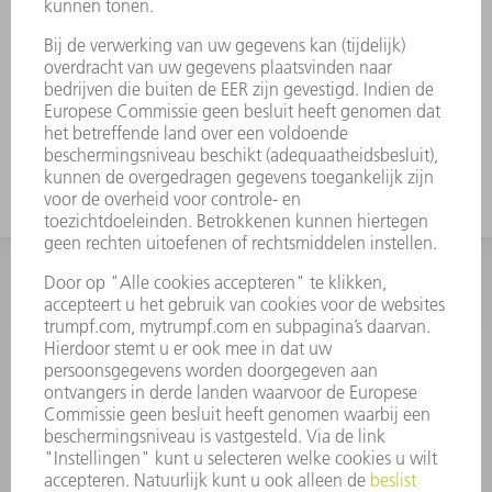
INFORMATIE
Veel gestelde vragen
Algemene voorwaarden
CONTACT
+31 88 4002 400
Ma. - vr. 8.00 - 17.00 uur
onderdelen.tnl@de.trumpf.com