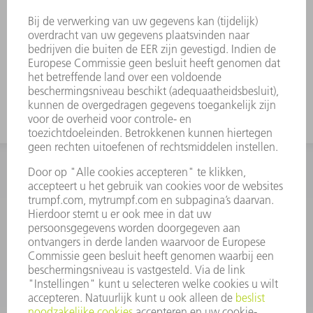
INFORMATIE
Veel gestelde vragen
Algemene voorwaarden
CONTACT
+31 88 4002 400
Ma. - vr. 8.00 - 17.00 uur
onderdelen.tnl@de.trumpf.com