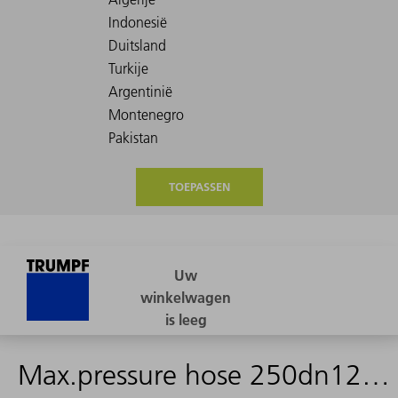
TOEPASSEN
Max.pressure hose 250dn12x645 dkol15/dko