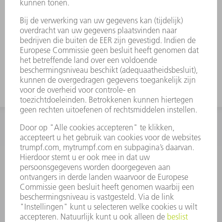
INFORMATIE
Veel gestelde vragen
Algemene voorwaarden
CONTACT
+31 88 4002 400
Ma. - vr. 8.00 - 17.00 uur
onderdelen.tnl@de.trumpf.com