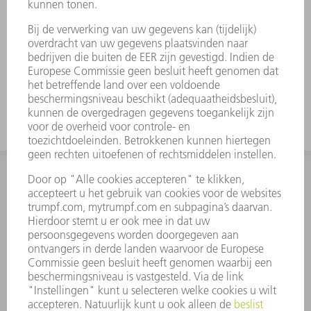
INFORMATIE
Veel gestelde vragen
Algemene voorwaarden
CONTACT
+31 88 4002 400
Ma. - vr. 8.00 - 17.00 uur
onderdelen.tnl@de.trumpf.com