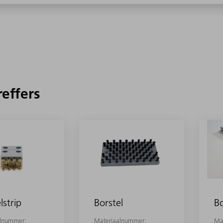
reffers
lstrip
Borstel
Bo
alnummer:
Materiaalnummer:
Ma