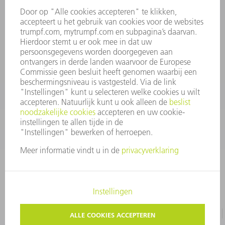
INFORMATIE
Veel gestelde vragen
Algemene voorwaarden
CONTACT
+31 88 4002 400
Ma. - vr. 8.00 - 17.00 uur
onderdelen.tnl@de.trumpf.com
IMPRESSUM
GEGEVENSBESCHERMING
COPYRIGHT EN LOGO