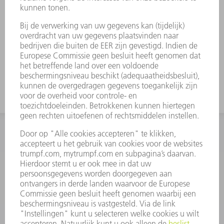
Voorkomen van krassen
Duurzaam en vormvast
Optimaal afgestemd op uw machines van
TRUMPF
INFORMATIE
Veel gestelde vragen
Algemene voorwaarden
CONTACT
+31 88 4002 400
Ma. - vr. 8.00 - 17.00 uur
onderdelen.tnl@de.trumpf.com