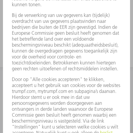
Voorkomen van krassen
Duurzaam en vormvast
Optimaal afgestemd op uw machines van
TRUMPF
INFORMATIE
Veel gestelde vragen
Algemene voorwaarden
CONTACT
+31 88 4002 400
Ma. - vr. 8.00 - 17.00 uur
onderdelen.tnl@de.trumpf.com