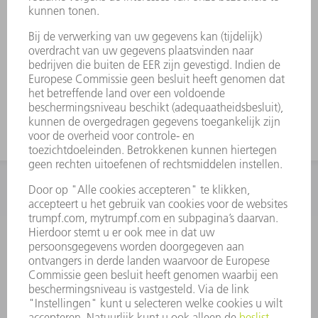
Voorkomen van krassen
Duurzaam en vormvast
Optimaal afgestemd op uw machines van
TRUMPF
INFORMATIE
Veel gestelde vragen
Algemene voorwaarden
CONTACT
+31 88 4002 400
Ma. - vr. 8.00 - 17.00 uur
onderdelen.tnl@de.trumpf.com