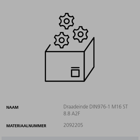
Draadeinde DIN976-1 M16 ST
NAAM
8.8 A2F
2092205
MATERIAALNUMMER