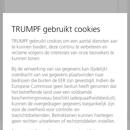
Isolatiehuls
Materiaalnummer:
0233758