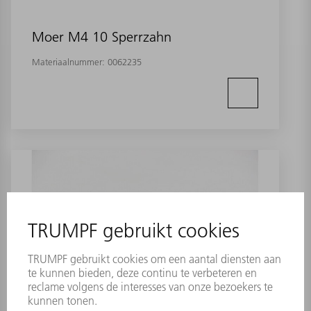
Moer M4 10 Sperrzahn
Materiaalnummer:
0062235