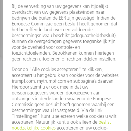
Moer M6x0,25
Materiaalnummer:
1610895
INFORMATIE
Veel gestelde vragen
Algemene voorwaarden
CONTACT
+31 88 4002 400
Ma. - vr. 8.00 - 17.00 uur
onderdelen.tnl@de.trumpf.com