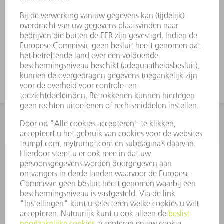
INFORMATIE
Veel gestelde vragen
Algemene voorwaarden
CONTACT
+31 88 4002 400
Ma. - vr. 8.00 - 17.00 uur
onderdelen.tnl@de.trumpf.com