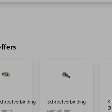
effers
chroefverbinding
Schroefverbinding
K
Ø
alnummer:
Materiaalnummer: