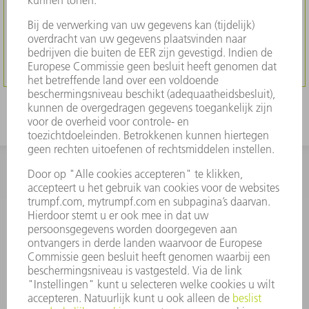
REGISTREER U NU
NAAR INLOGGEN
INFORMATIE
Veel gestelde vragen
Algemene voorwaarden
CONTACT
+31 88 4002 400
Ma. - vr. 8.00 - 17.00 uur
onderdelen.tnl@de.trumpf.com