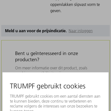
oppervlakken slipvast vorm te
geven.
Meld u aan voor de prijsindicatie.
Naar inloggen
Bent u geïnteresseerd in onze
producten?
Om meer informatie over dit product, zoals
machinecompatibiliteit, prijs en
beschikbaarheid te ontvangen en te kopen, is
een registratie bij MyTRUMPF verplicht. Ons
platform biedt vele nuttige functies en maakt
het voor u mogelijk alle onderdelen voor uw
TRUMPF-machine eenvoudig te vinden.