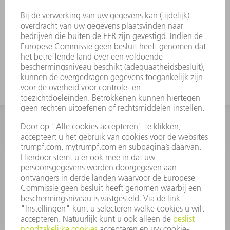
INFORMATIE
Veel gestelde vragen
Algemene voorwaarden
CONTACT
+31 88 4002 400
Ma. - vr. 8.00 - 17.00 uur
onderdelen.tnl@de.trumpf.com