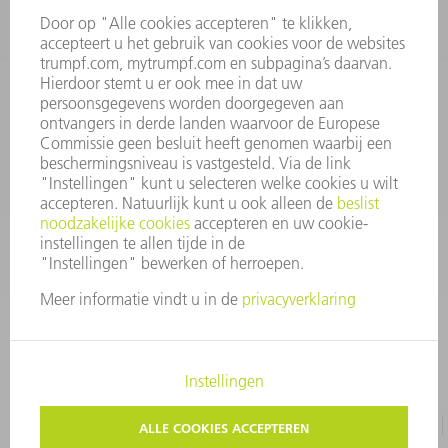
INFORMATIE
Veel gestelde vragen
Algemene voorwaarden
CONTACT
+31 88 4002 400
Ma. - vr. 8.00 - 17.00 uur
onderdelen.tnl@de.trumpf.com
IMPRESSUM
GEGEVENSBESCHERMING
COPYRIGHT EN LOGO