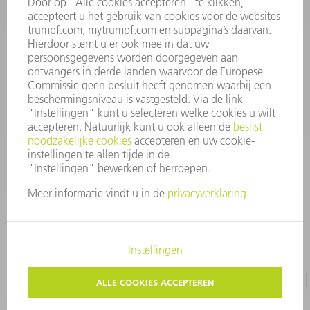
INFORMATIE
Veel gestelde vragen
Algemene voorwaarden
CONTACT
+31 88 4002 400
Ma. - vr. 8.00 - 17.00 uur
onderdelen.tnl@de.trumpf.com
IMPRESSUM
GEGEVENSBESCHERMING
COPYRIGHT EN LOGO
GEBRUIKSVOORWAARDEN