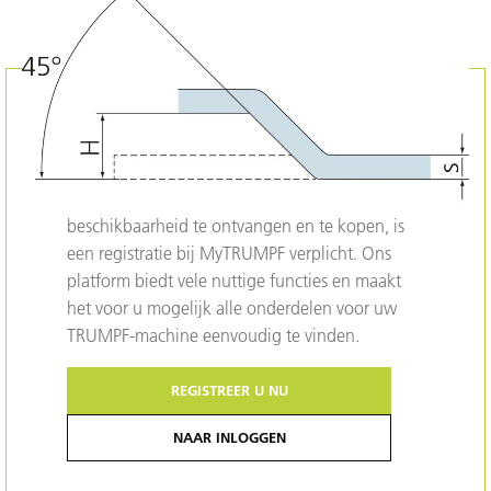
0699200
MATERIAALNUMMER
Meld u aan voor de prijsindicatie.
Naar inloggen
Bent u geïnteresseerd in onze producten?
Om meer informatie over dit product, zoals
machinecompatibiliteit, prijs en
beschikbaarheid te ontvangen en te kopen, is
een registratie bij MyTRUMPF verplicht. Ons
platform biedt vele nuttige functies en maakt
het voor u mogelijk alle onderdelen voor uw
TRUMPF-machine eenvoudig te vinden.
REGISTREER U NU
NAAR INLOGGEN