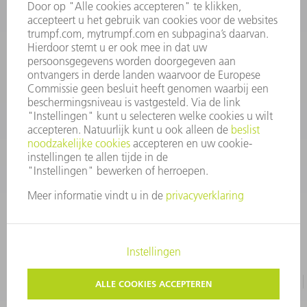
INFORMATIE
Veel gestelde vragen
Algemene voorwaarden
CONTACT
+31 88 4002 400
Ma. - vr. 8.00 - 17.00 uur
onderdelen.tnl@de.trumpf.com
IMPRESSUM
GEGEVENSBESCHERMING
COPYRIGHT EN LOGO
GEBRUIKSVOORWAARDEN