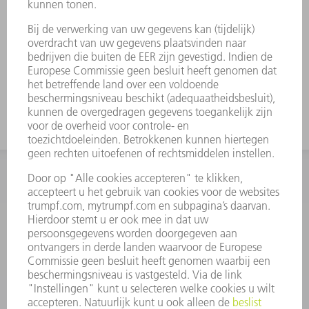
INFORMATIE
Veel gestelde vragen
Algemene voorwaarden
CONTACT
+31 88 4002 400
Ma. - vr. 8.00 - 17.00 uur
onderdelen.tnl@de.trumpf.com