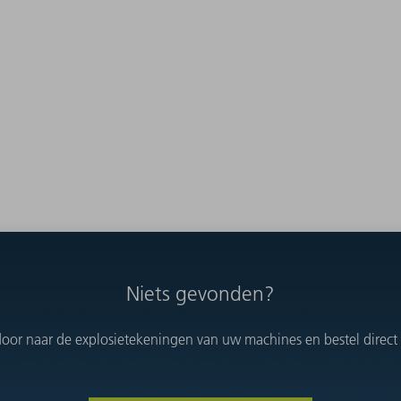
Niets gevonden?
oor naar de explosietekeningen van uw machines en bestel direct h