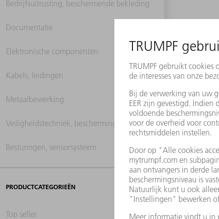
Bedrijfsuitrusting, beschermende bekleding
Documentatie
Elektronische componenten
Kabels, leidingen
Metaalbewerking
Veiligheidstechniek, beschermingstechniek
Besturingen, sensorsysteem
PRODUCTCATEGORIEËN
Top seller