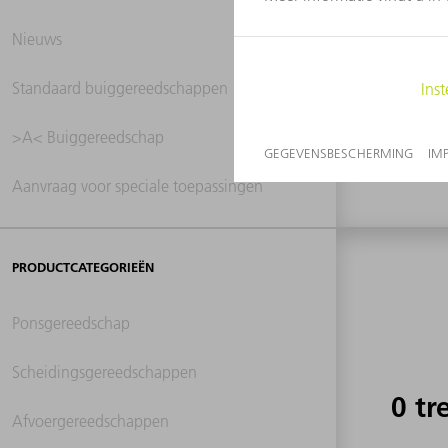
Nieuws
0 tr
Standaard buiggereedschappen
>A< Buiggereedschap
Aanvraag voor speciale toepassingen
PRODUCTCATEGORIEËN
Ponsgereedschap
Scheidingsgereedschappen
0 tr
Afvoergereedschappen