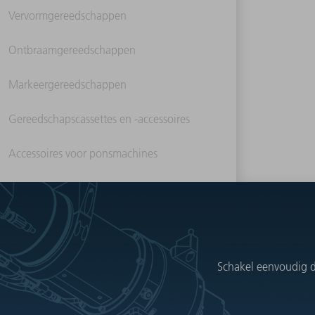
Vervormgereedschappen
Ontbraamgereedschappen
Markeergereedschappen
Gereedschapscassettes en -accessoires
Accessoires voor ponsmachines
Schakel eenvoudig d