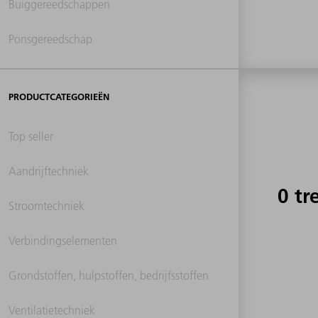
Buiggereedschappen
Ponsgereedschap
PRODUCTCATEGORIEËN
Top seller
Aandrijftechniek
0 tr
Stroomtechniek
Verbindingselementen
Grondstoffen, hulpstoffen, bedrijfsstoffen
Ventilatietechniek