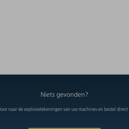
Niets gevonden?
oor naar de explosietekeningen van uw machines en bestel direct h