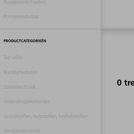
Buiggereedschappen
Ponsgereedschap
PRODUCTCATEGORIEËN
Top seller
Aandrijftechniek
0 tr
Stroomtechniek
Verbindingselementen
Grondstoffen, hulpstoffen, bedrijfsstoffen
Ventilatietechniek