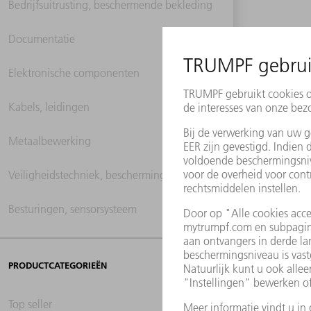
Bedrijfsuitrusting, beschermende bekleding
Documentatie
Elektronische componenten
Kabels, leidingen
Metaalbewerking
Veiligheidstechniek, beschermingstechniek
Besturingen, sensorsysteem
PRODUCTCATEGORIEËN
Top seller