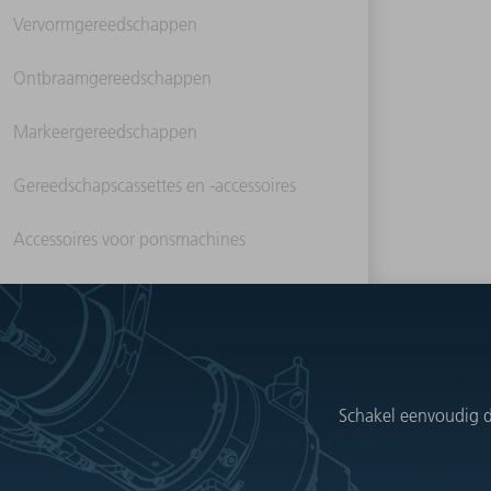
Vervormgereedschappen
Ontbraamgereedschappen
Markeergereedschappen
Gereedschapscassettes en -accessoires
Accessoires voor ponsmachines
Schakel eenvoudig d