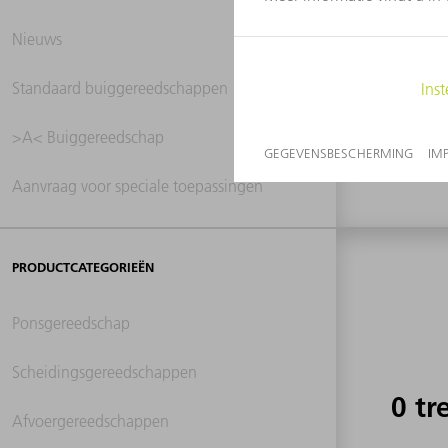
Nieuws
0 tr
Standaard buiggereedschappen
>A< Buiggereedschap
Aanvraag voor speciale toepassingen
PRODUCTCATEGORIEËN
Ponsgereedschap
Scheidingsgereedschappen
0 tr
Afvoergereedschappen